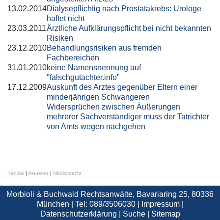
13.02.2014
Dialysepflichtig nach Prostatakrebs: Urologe
haftet nicht
23.03.2011
Ärztliche Aufklärungspflicht bei nicht bekannten
Risiken
23.12.2010
Behandlungsrisiken aus fremden
Fachbereichen
31.01.2010
keine Namensnennung auf
"falschgutachter.info"
17.12.2009
Auskunft des Arztes gegenüber Eltern einer
minderjährigen Schwangeren
Widersprüchen zwischen Äußerungen
mehrerer Sachverständiger muss der Tatrichter
von Amts wegen nachgehen
Kanzlei
|
Aktuelles
|
Medizinrecht
Morbioli & Buchwald Rechtsanwälte, Bavariaring 25, 80336
München | Tel: 089/3506030 |
Impressum
|
Datenschutzerklärung
|
Suche
|
Sitemap