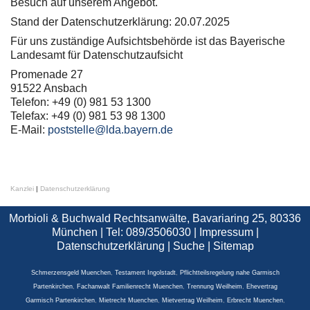
Besuch auf unserem Angebot.
Stand der Datenschutzerklärung: 20.07.2025
Für uns zuständige Aufsichtsbehörde ist das Bayerische
Landesamt für Datenschutzaufsicht
Promenade 27
91522 Ansbach
Telefon: +49 (0) 981 53 1300
Telefax: +49 (0) 981 53 98 1300
E-Mail:
poststelle@lda.bayern.de
Kanzlei
|
Datenschutzerklärung
Morbioli & Buchwald Rechtsanwälte, Bavariaring 25, 80336
München | Tel: 089/3506030 |
Impressum
|
Datenschutzerklärung
|
Suche
|
Sitemap
Schmerzensgeld Muenchen
,
Testament Ingolstadt
,
Pflichtteilsregelung nahe Garmisch
Partenkirchen
,
Fachanwalt Familienrecht Muenchen
,
Trennung Weilheim
,
Ehevertrag
Garmisch Partenkirchen
,
Mietrecht Muenchen
,
Mietvertrag Weilheim
,
Erbrecht Muenchen
,